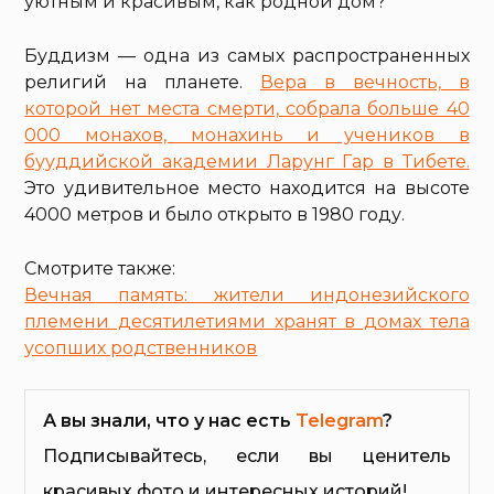
уютным и красивым, как родной дом?
Буддизм — одна из самых распространенных
религий на планете.
Вера в вечность, в
которой нет места смерти, собрала больше 40
000 монахов, монахинь и учеников в
бууддийской академии Ларунг Гар в Тибете.
Это удивительное место находится на высоте
4000 метров и было открыто в 1980 году.
Смотрите также:
Вечная память: жители индонезийского
племени десятилетиями хранят в домах тела
усопших родственников
А вы знали, что у нас есть
Telegram
?
Подписывайтесь, если вы ценитель
красивых фото и интересных историй!