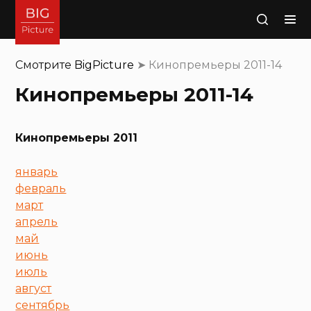
Поиск
Смотрите
BigPicture
➤
Кинопремьеры 2011-14
Кинопремьеры 2011-14
Кинопремьеры 2011
январь
февраль
март
апрель
май
июнь
июль
август
сентябрь