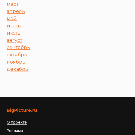
март
апрель
май
июнь
июль
август
сентябрь
октябрь
ноябрь
декабрь
BigPicture.ru
О проекте
Реклама