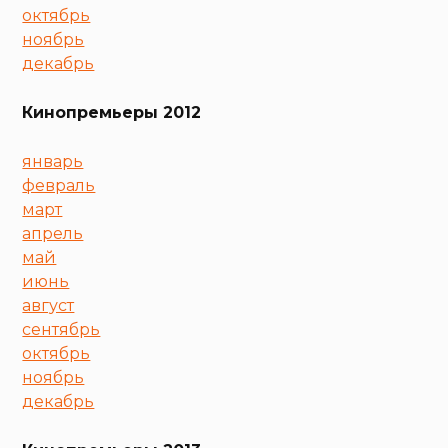
октябрь
ноябрь
декабрь
Кинопремьеры 2012
январь
февраль
март
апрель
май
июнь
август
сентябрь
октябрь
ноябрь
декабрь