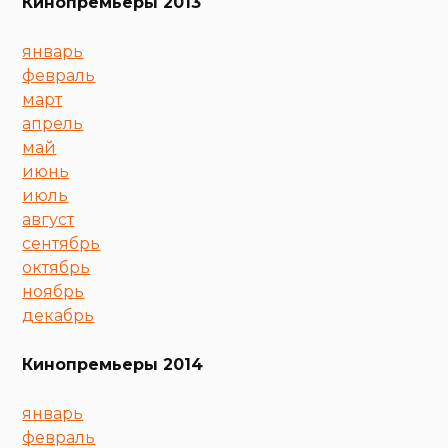
Кинопремьеры 2013
январь
февраль
март
апрель
май
июнь
июль
август
сентябрь
октябрь
ноябрь
декабрь
Кинопремьеры 2014
январь
февраль