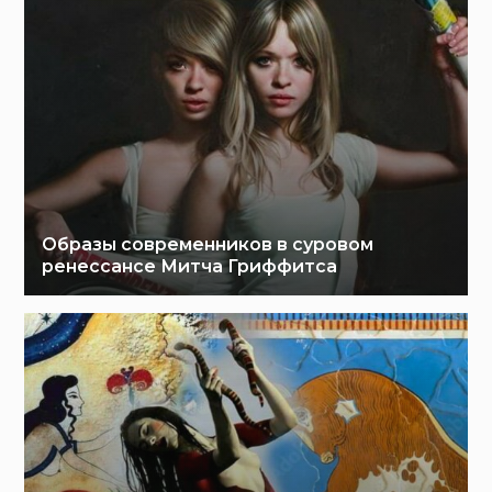
Образы современников в суровом
ренессансе Митча Гриффитса