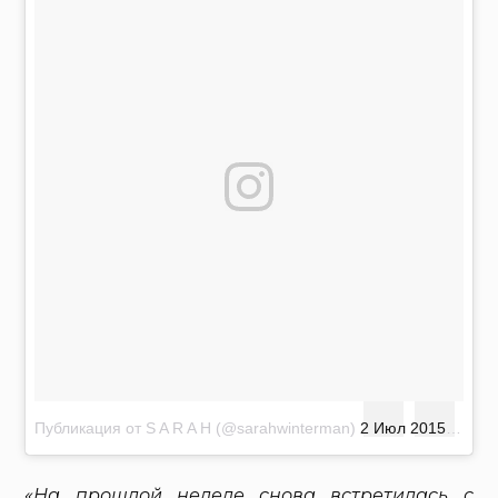
Публикация от S A R A H (@sarahwinterman)
2 Июл 2015 в 12:39 PDT
«На прошлой неделе снова встретилась с