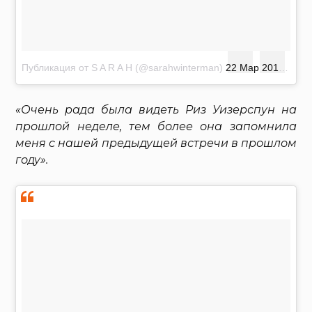
Публикация от S A R A H (@sarahwinterman)
22 Мар 2018 в 11:07 PDT
«Очень рада была видеть Риз Уизерспун на
прошлой неделе, тем более она запомнила
меня с нашей предыдущей встречи в прошлом
году».