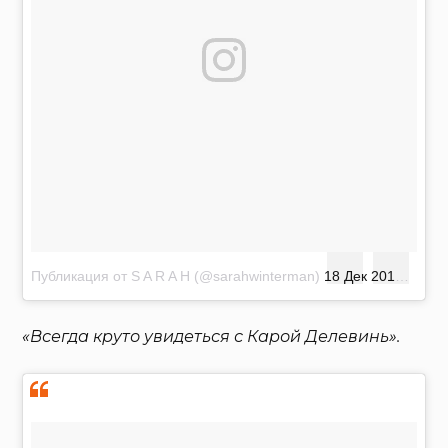
Публикация от S A R A H (@sarahwinterman)
18 Дек 2017 в 11:21 PST
«Всегда круто увидеться с Карой Делевинь».