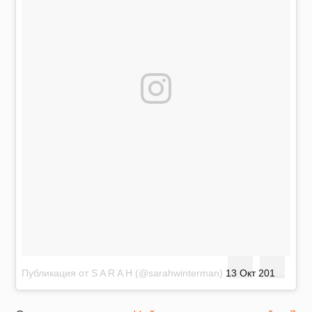
Публикация от S A R A H (@sarahwinterman)
13 Окт 2016 в 5:48 PDT