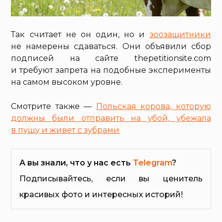
Так считает не он один, но и
зоозащитники
не намерены сдаваться. Они объявили сбор
подписей на сайте thepetitionsite.com
и требуют запрета на подобные эксперименты
на самом высоком уровне.
Смотрите также —
Польская корова, которую
должны были отправить на убой, убежала
в пущу и живет с зубрами
А вы знали, что у нас есть
Telegram
?
Подписывайтесь, если вы ценитель
красивых фото и интересных историй!