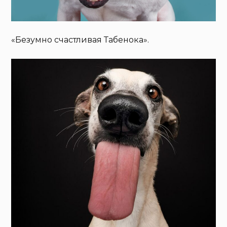
«Безумно счастливая Табенока».