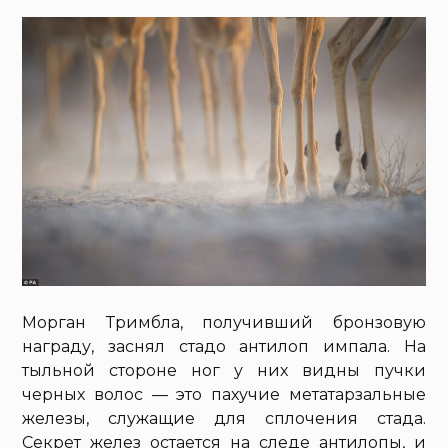
Морган Тримбла, получивший бронзовую
награду, заснял стадо антилоп импала. На
тыльной стороне ног у них видны пучки
черных волос — это пахучие метатарзальные
железы, служащие для сплочения стада.
Секрет желез остается на следе антилопы, и