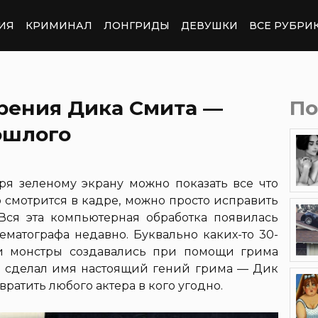
ИЯ
КРИМИНАЛ
ЛОНГРИДЫ
ДЕВУШКИ
ВСЕ РУБРИ
рения Дика Смита —
По
ошлого
я зеленому экрану можно показать все что
шо смотрится в кадре, можно просто исправить
Вся эта компьютерная обработка появилась
ематографа недавно. Буквально каких-то 30-
 и монстры создавались при помощи грима
бе сделал имя настоящий гений грима — Дик
евратить любого актера в кого угодно.