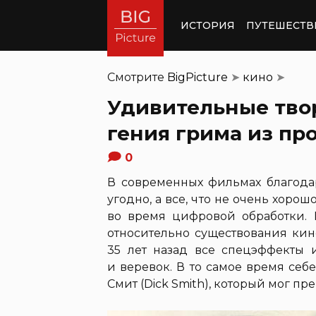
ИСТОРИЯ
ПУТЕШЕСТВ
Смотрите
BigPicture
➤
кино
➤
Удивительные тво
гения грима из пр
0
В современных фильмах благодар
угодно, а все, что не очень хоро
во время цифровой обработки. 
относительно существования кин
35 лет назад все спецэффекты
и веревок. В то самое время се
Смит (Dick Smith), который мог пр