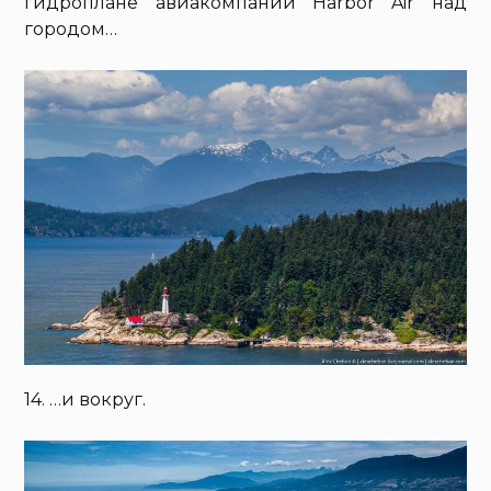
гидроплане авиакомпании Harbor Air над
городом…
14. …и вокруг.