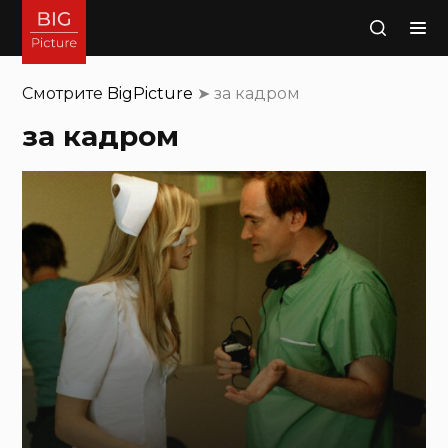
Поиск
Смотрите
BigPicture
➤
за кадром
за кадром