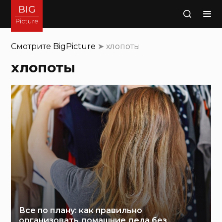
Поиск
Смотрите
BigPicture
➤
хлопоты
хлопоты
Все по плану: как правильно
организовать домашние дела без