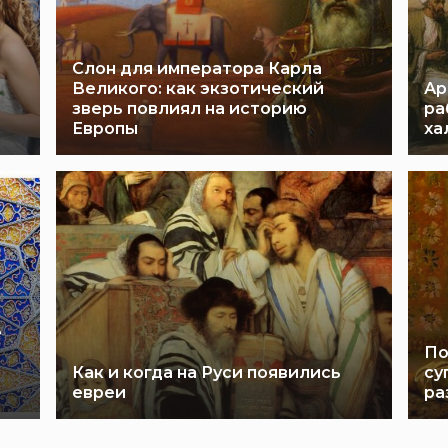
Слон для императора Карла
Великого: как экзотический
Ар
зверь повлиял на историю
ра
Европы
ха
е
По
Как и когда на Руси появились
су
евреи
ра