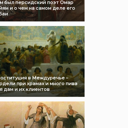
м был персидский поэт Омар
йям и о чем на самом деле его
баи
оституция в Междуречье –
рдели при храмах и много пива
я дам и их клиентов