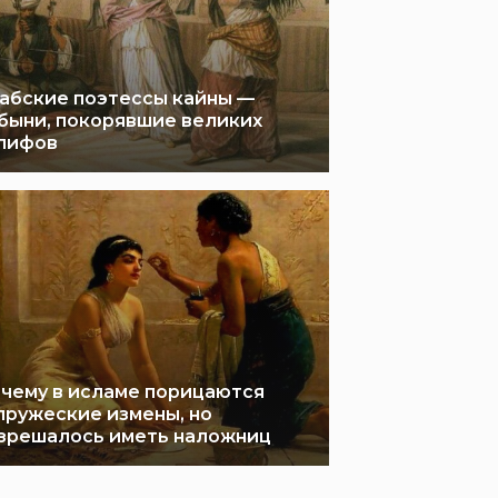
абские поэтессы кайны —
быни, покорявшие великих
лифов
чему в исламе порицаются
пружеские измены, но
зрешалось иметь наложниц