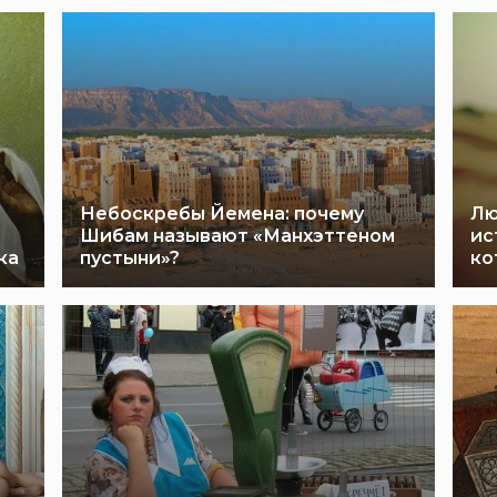
Небоскребы Йемена: почему
Лю
Шибам называют «Манхэттеном
ис
ка
пустыни»?
ко