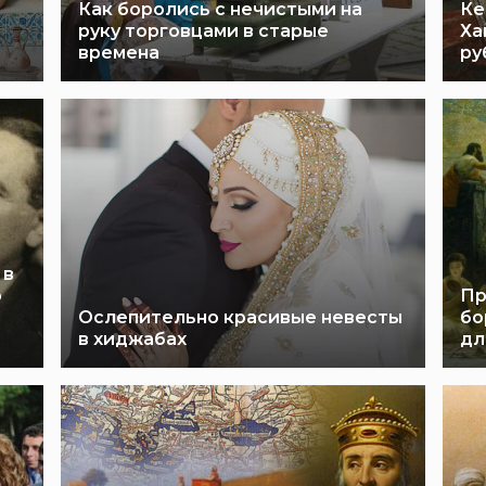
Как боролись с нечистыми на
Ке
-
руку торговцами в старые
Ха
времена
ру
 в
ю
Пр
Ослепительно красивые невесты
бо
в хиджабах
дл