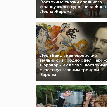
Восточные сказки опального
французского художника Жана
Леона Жерома
Леон Бакст: как еврейский
мальчик из Гродно одел Париж
шаровары и сделал «восточну
экзотику» главным трендом
Европы