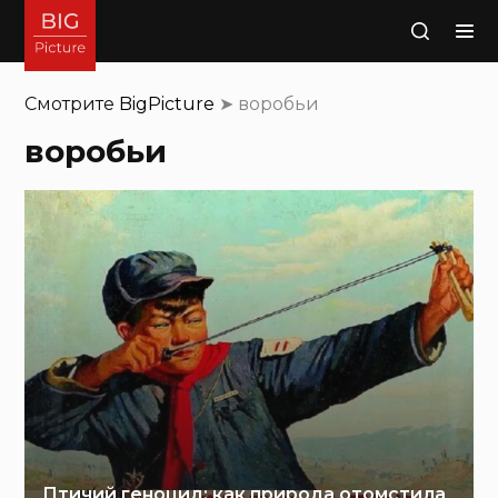
Поиск
Смотрите
BigPicture
➤
воробьи
воробьи
Птичий геноцид: как природа отомстила