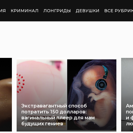
ИЯ
КРИМИНАЛ
ЛОНГРИДЫ
ДЕВУШКИ
ВСЕ РУБРИ
Экстравагантный способ
Ам
потратить 150 долларов:
по
вагинальный плеер для мам
и 
будущих гениев
лю