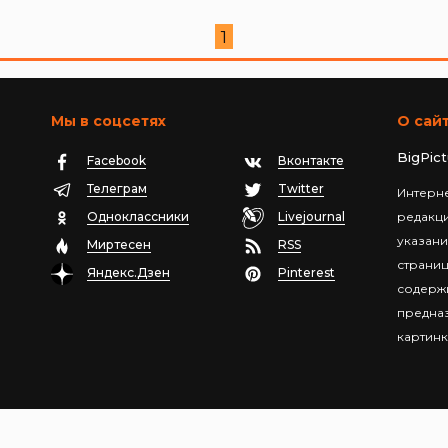
1
Мы в соцсетях
О сай
BigPic
Facebook
Вконтакте
Телеграм
Twitter
Интерне
Одноклассники
Livejournal
редакц
указани
Миртесен
RSS
страниц
Яндекс.Дзен
Pinterest
содержи
предназ
картинк