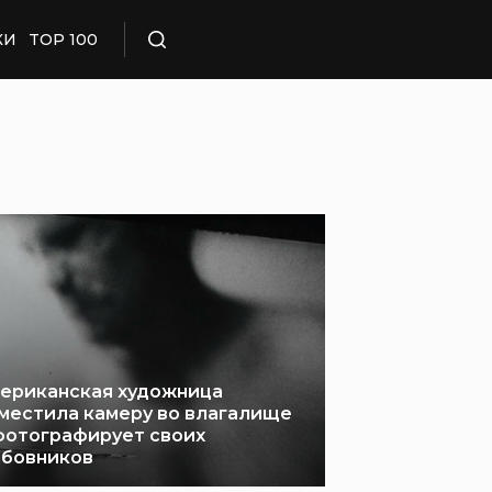
КИ
TOP 100
Поиск
ериканская художница
местила камеру во влагалище
фотографирует своих
бовников