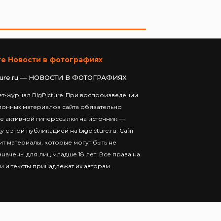
те Новости в фотографиях
ture.ru — НОВОСТИ В ФОТОГРАФИЯХ
т-журнал BigPicture. При воспроизведении
ионных материалов сайта обязательно
е активной гиперссылки на источник —
у с этой публикацией на bigpicture.ru. Сайт
т материалы, которые могут быть не
начены для лиц младше 18 лет. Все права на
и и тексты принадлежат их авторам.