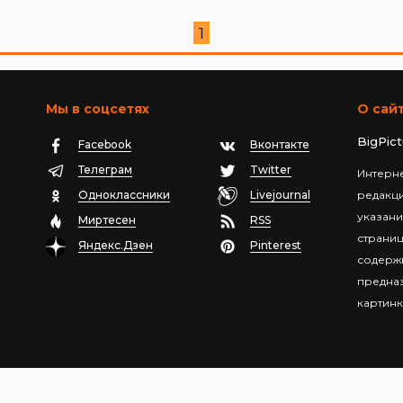
1
Мы в соцсетях
О сай
BigPic
Facebook
Вконтакте
Телеграм
Twitter
Интерне
Одноклассники
Livejournal
редакц
указани
Миртесен
RSS
страниц
Яндекс.Дзен
Pinterest
содержи
предназ
картинк