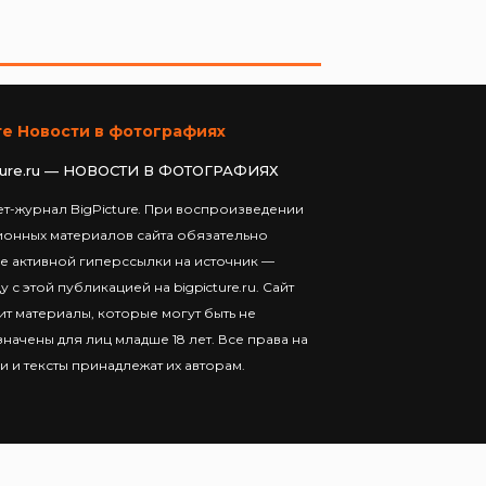
те Новости в фотографиях
ture.ru — НОВОСТИ В ФОТОГРАФИЯХ
т-журнал BigPicture. При воспроизведении
ионных материалов сайта обязательно
е активной гиперссылки на источник —
у с этой публикацией на bigpicture.ru. Сайт
т материалы, которые могут быть не
начены для лиц младше 18 лет. Все права на
и и тексты принадлежат их авторам.