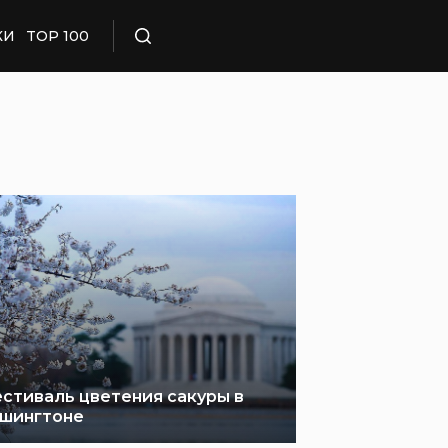
КИ
TOP 100
Поиск
стиваль цветения сакуры в
шингтоне