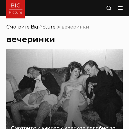
Поиск
Смотрите
BigPicture
➤
вечеринки
вечеринки
Смотрите и учитесь: краткое пособие по