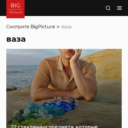
Поиск
Смотрите
BigPicture
➤
ваза
ваза
22 стеклянных предмета, которые