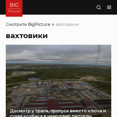
Поиск
Смотрите
BigPicture
➤
вахтовики
вахтовики
Досмотр у трапа, пропуск вместо ключа и
сухая колбаса в чемодане: ритуалы