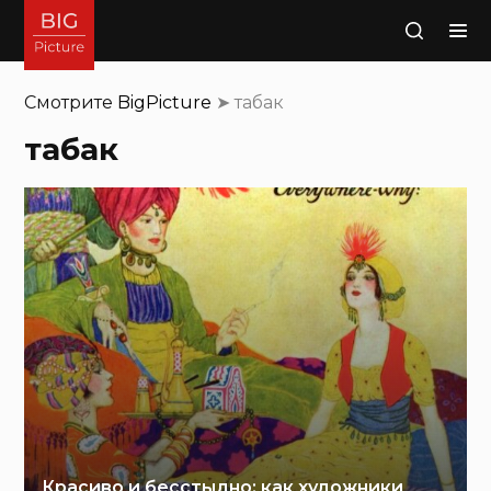
Поиск
Смотрите
BigPicture
➤
табак
табак
Красиво и бесстыдно: как художники