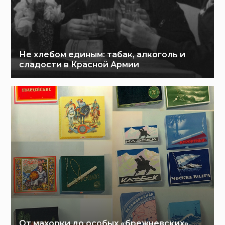
Не хлебом единым: табак, алкоголь и
сладости в Красной Армии
От махорки до особых «брежневских»,