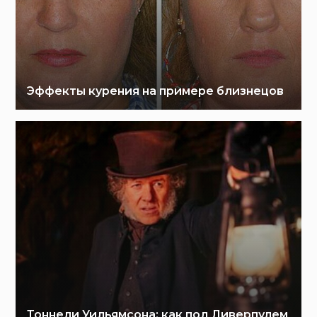
Эффекты курения на примере близнецов
Тоннели Уильямсона: как под Ливерпулем