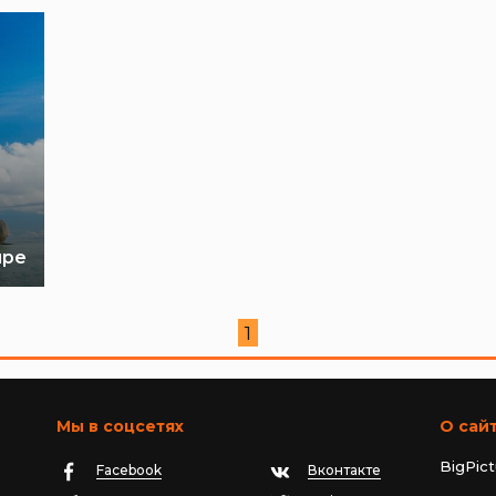
ире
1
Мы в соцсетях
О сай
BigPic
Facebook
Вконтакте