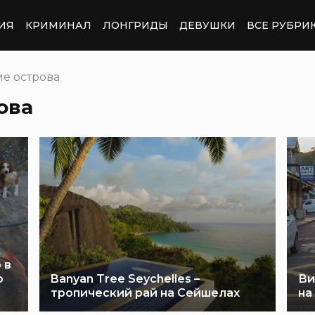
ИЯ
КРИМИНАЛ
ЛОНГРИДЫ
ДЕВУШКИ
ВСЕ РУБРИ
е острова
ова
 в
о
Banyan Tree Seychelles –
Ви
тропический рай на Сейшелах
на