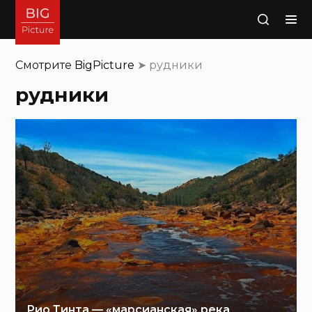
Поиск
Смотрите
BigPicture
➤
рудники
рудники
Рио Тинта — «марсианская» река