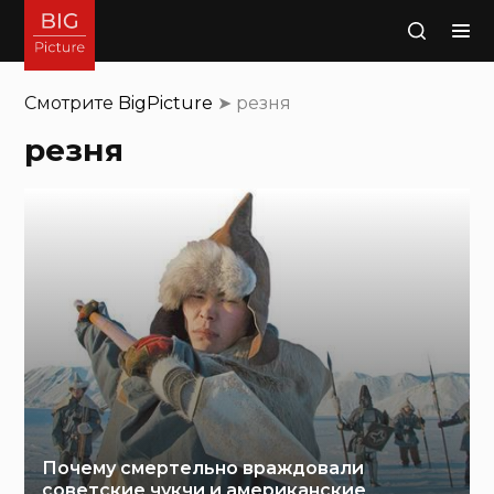
Поиск
Смотрите
BigPicture
➤
резня
резня
Почему смертельно враждовали
советские чукчи и американские