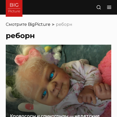
Поиск
Смотрите
BigPicture
➤
реборн
реборн
Кровососы и спиногрызы — недетские