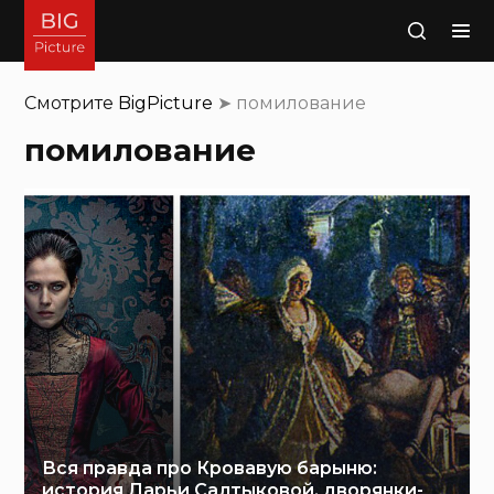
Поиск
Смотрите
BigPicture
➤
помилование
помилование
Вся правда про Кровавую барыню:
история Дарьи Салтыковой, дворянки-