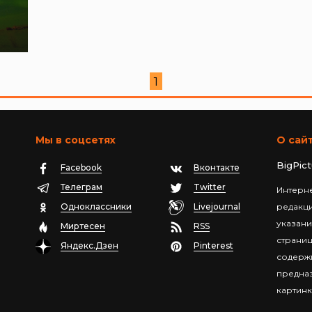
1
Мы в соцсетях
О сай
BigPic
Facebook
Вконтакте
Телеграм
Twitter
Интерне
Одноклассники
Livejournal
редакц
указани
Миртесен
RSS
страниц
Яндекс.Дзен
Pinterest
содержи
предназ
картинк