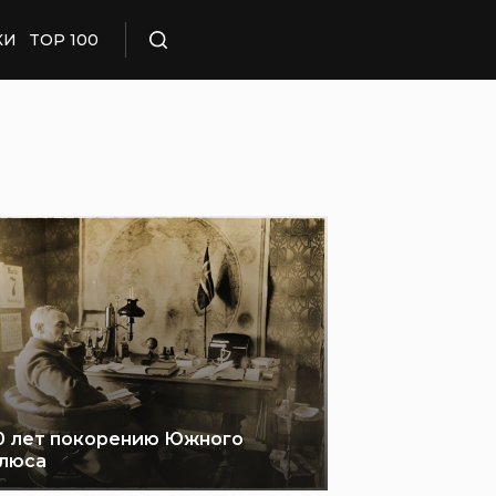
КИ
TOP 100
Поиск
0 лет покорению Южного
люса