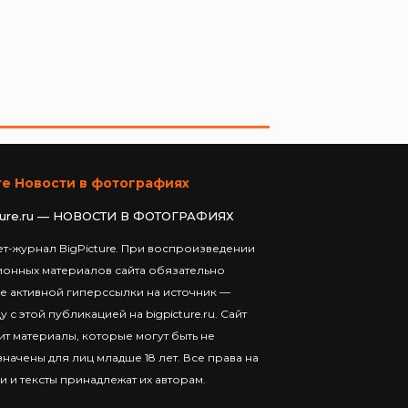
те Новости в фотографиях
ture.ru — НОВОСТИ В ФОТОГРАФИЯХ
т-журнал BigPicture. При воспроизведении
ионных материалов сайта обязательно
е активной гиперссылки на источник —
у с этой публикацией на bigpicture.ru. Сайт
т материалы, которые могут быть не
начены для лиц младше 18 лет. Все права на
и и тексты принадлежат их авторам.