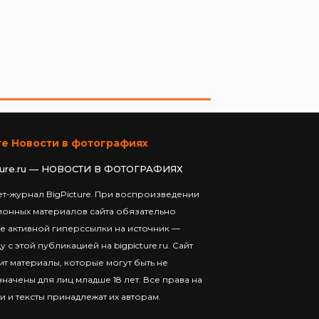
те Новости в фотографиях
ture.ru — НОВОСТИ В ФОТОГРАФИЯХ
т-журнал BigPicture. При воспроизведении
ионных материалов сайта обязательно
е активной гиперссылки на источник —
у с этой публикацией на bigpicture.ru. Сайт
т материалы, которые могут быть не
начены для лиц младше 18 лет. Все права на
и и тексты принадлежат их авторам.