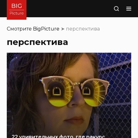
Поиск
Смотрите
BigPicture
➤
перспектива
перспектива
22 удивительных фото, где ракурс