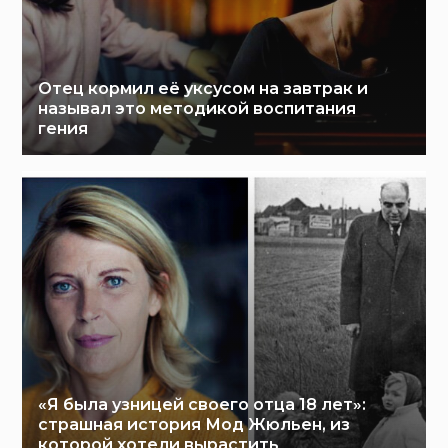
Отец кормил её уксусом на завтрак и
называл это методикой воспитания
гения
«Я была узницей своего отца 18 лет»:
страшная история Мод Жюльен, из
которой хотели вырастить