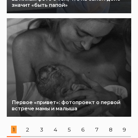
значит «быть папой»
Первое «привет»: фотопроект о первой
встрече мамы и малыша
1
2
3
4
5
6
7
8
9