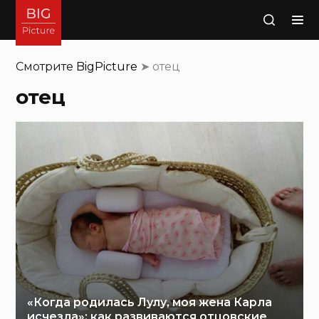
Поиск
Смотрите
BigPicture
➤
отец
отец
«Когда родилась Лулу, моя жена Карла
исчезла»: как развиваются отцовские