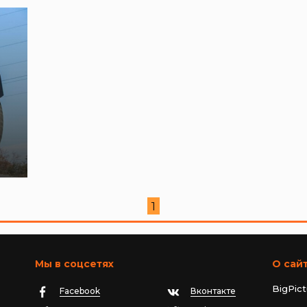
1
Мы в соцсетях
О сай
BigPic
Facebook
Вконтакте