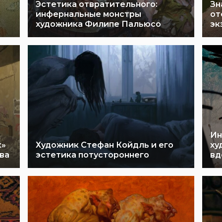
Эстетика отвратительного:
Зн
ь
инфернальные монстры
от
художника Филипе Пальюсо
эк
Ин
к»
Художник Стефан Койдль и его
ху
ва
эстетика потустороннего
вд