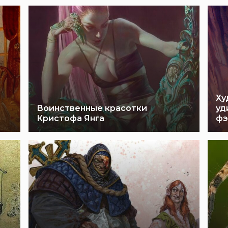
Ху
Воинственные красотки
уд
Кристофа Янга
фэ