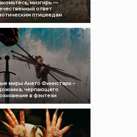
акомьтесь, мизгирь —
ечественный ответ
зотическим птицеедам
ые миры Анато Финнстарк –
дожника, черпающего
охновение в фэнтези