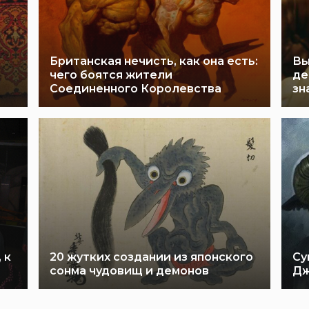
Британская нечисть, как она есть:
Вы
чего боятся жители
де
Соединенного Королевства
зн
 к
20 жутких создании из японского
Су
сонма чудовищ и демонов
Дж