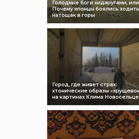
Голодные боги хидаругами, или
Почему японцы боялись ходит
натощак в горы
Город, где живет страх:
хтонические образы «хрущево
на картинах Клима Новосельце