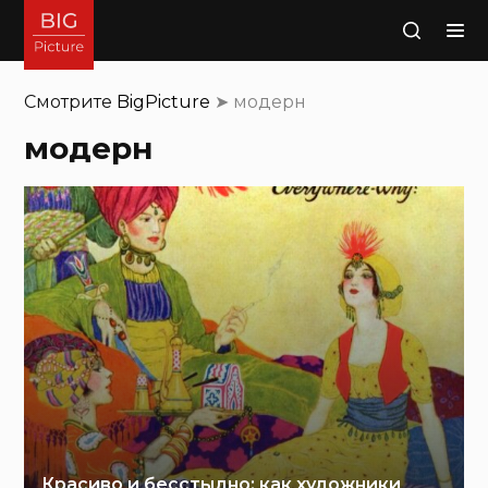
Поиск
Смотрите
BigPicture
➤
модерн
модерн
Красиво и бесстыдно: как художники