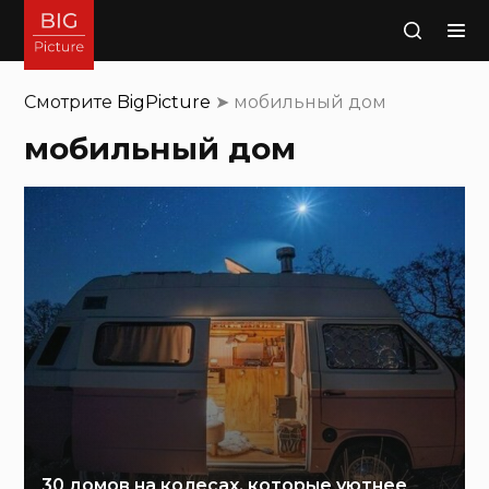
Поиск
Смотрите
BigPicture
➤
мобильный дом
мобильный дом
30 домов на колесах, которые уютнее