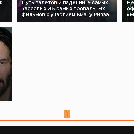
:
Путь взлетов и падений: 5 самых
Не
кассовых и 5 самых провальных
оф
фильмов с участием Киану Ривза
«М
0
1