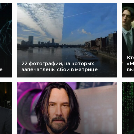
Кт
22 фотографии, на которых
«М
е
запечатлены сбои в матрице
вы