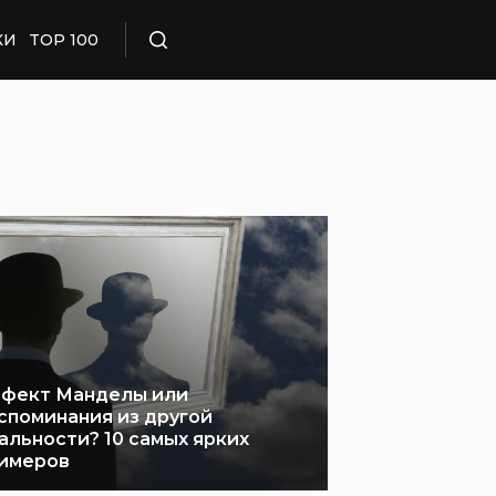
КИ
TOP 100
Поиск
фект Манделы или
споминания из другой
альности? 10 самых ярких
имеров