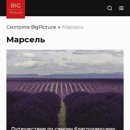
Поиск
Смотрите
BigPicture
➤
Марсель
Марсель
Путешествие по самому благоухающему