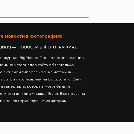
те Новости в фотографиях
ture.ru — НОВОСТИ В ФОТОГРАФИЯХ
т-журнал BigPicture. При воспроизведении
ионных материалов сайта обязательно
е активной гиперссылки на источник —
у с этой публикацией на bigpicture.ru. Сайт
т материалы, которые могут быть не
начены для лиц младше 18 лет. Все права на
и и тексты принадлежат их авторам.