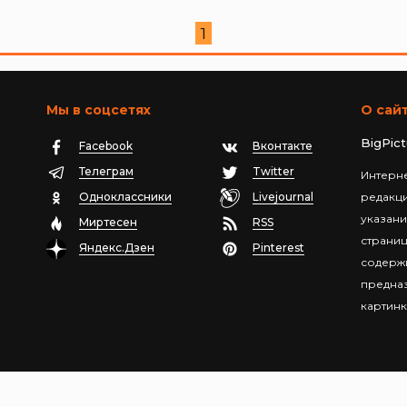
1
Мы в соцсетях
О сай
BigPic
Facebook
Вконтакте
Телеграм
Twitter
Интерне
Одноклассники
Livejournal
редакц
указани
Миртесен
RSS
страниц
Яндекс.Дзен
Pinterest
содержи
предназ
картинк