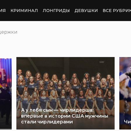
ИЯ
КРИМИНАЛ
ЛОНГРИДЫ
ДЕВУШКИ
ВСЕ РУБРИ
держки
А у тебя сын — чирлидерша:
впервые в истории США мужчины
стали чирлидерами
Чи