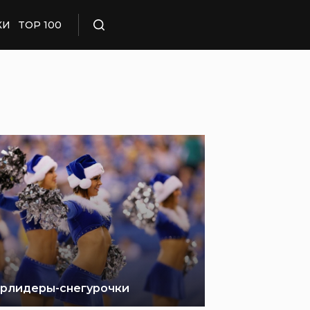
КИ
TOP 100
Поиск
рлидеры-снегурочки