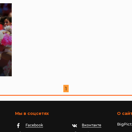
Л
1
Мы в соцсетях
О сай
BigPic
Facebook
Вконтакте