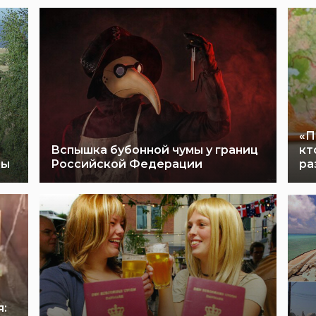
«П
Вспышка бубонной чумы у границ
кт
пы
Российской Федерации
ра
: