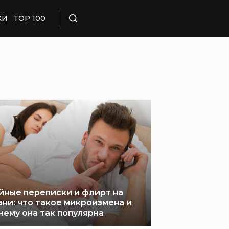
КИ
TOP 100
Поиск
йные переписки и флирт на
ани: что такое микроизмена и
чему она так популярна