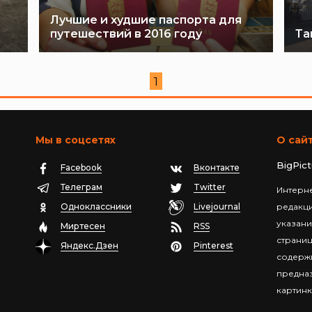
Лучшие и худшие паспорта для
путешествий в 2016 году
Та
1
Мы в соцсетях
О сай
BigPic
Facebook
Вконтакте
Телеграм
Twitter
Интерне
Одноклассники
Livejournal
редакц
указани
Миртесен
RSS
страниц
Яндекс.Дзен
Pinterest
содержи
предназ
картинк