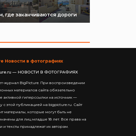
м, где заканчиваются дороги
те Новости в фотографиях
ture.ru — НОВОСТИ В ФОТОГРАФИЯХ
т-журнал BigPicture. При воспроизведении
ионных материалов сайта обязательно
е активной гиперссылки на источник —
у с этой публикацией на bigpicture.ru. Сайт
т материалы, которые могут быть не
начены для лиц младше 18 лет. Все права на
и и тексты принадлежат их авторам.