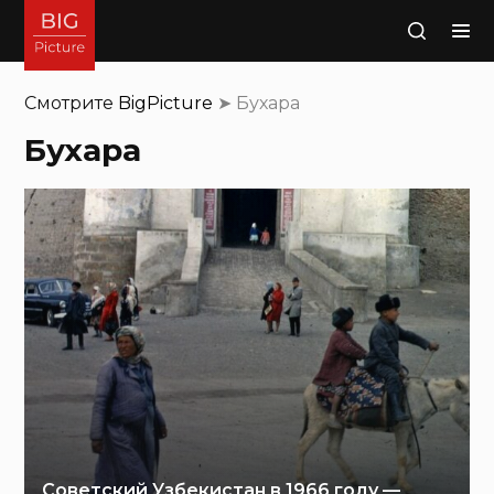
Поиск
Смотрите
BigPicture
➤
Бухара
Бухара
Советский Узбекистан в 1966 году —