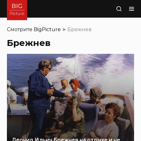
Поиск
Смотрите
BigPicture
➤
Брежнев
Брежнев
Леонид Ильич Брежнев на отдыхе и не