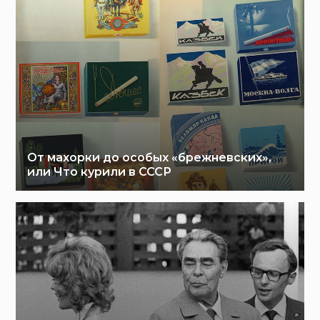
От махорки до особых «брежневских»,
или Что курили в СССР