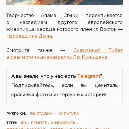
Творчество Алама Стыки перекликается
с наследием другого европейского
живописца, сердце которого пленил Восток —
Насреддина Дине
.
Смотрите также —
Сказочный Тибет
в реалистичных акварелях Лю Йуньшена
А вы знали, что у нас есть
Telegram
?
Подписывайтесь, если вы ценитель
красивых фото и интересных историй!
РУБРИКИ:
ВЫСТАВКА
КУЛЬТУРА
ТЕГИ:
18+
ЕГИПЕТ
ЖИВОПИСЬ