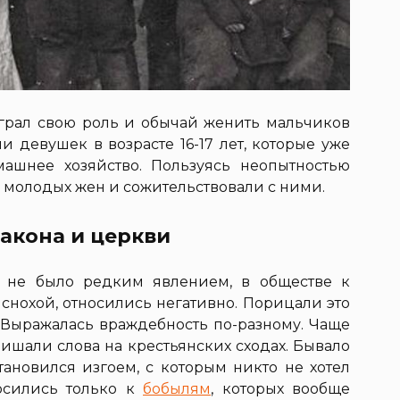
сыграл свою роль и обычай женить мальчиков
ли девушек в возрасте 16-17 лет, которые уже
машнее хозяйство. Пользуясь неопытностью
и молодых жен и сожительствовали с ними.
акона и церкви
во не было редким явлением, в обществе к
снохой, относились негативно. Порицали это
о. Выражалась враждебность по-разному. Чаще
лишали слова на крестьянских сходах. Бывало
становился изгоем, с которым никто не хотел
осились только к
бобылям
, которых вообще