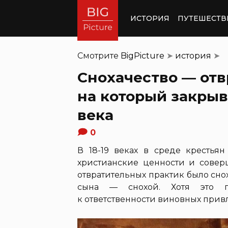
ИСТОРИЯ
ПУТЕШЕСТВ
Смотрите
BigPicture
➤
история
➤
Снохачество — от
на который закрыв
века
0
В 18-19 веках в среде крестья
христианские ценности и совер
отвратительных практик было снох
сына — снохой. Хотя это п
к ответственности виновных прив