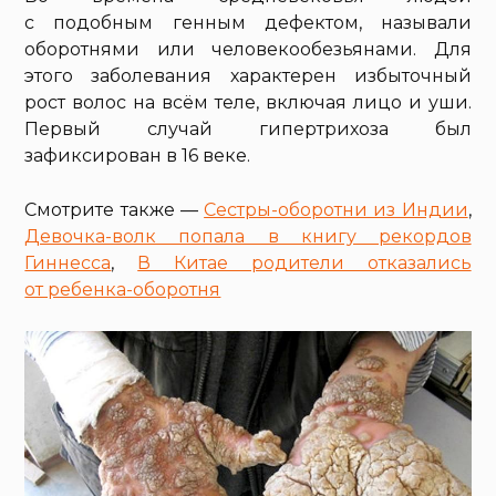
с подобным генным дефектом, называли
оборотнями или человекообезьянами. Для
этого заболевания характерен избыточный
рост волос на всём теле, включая лицо и уши.
Первый случай гипертрихоза был
зафиксирован в 16 веке.
Смотрите также —
Сестры-оборотни из Индии
,
Девочка-волк попала в книгу рекордов
Гиннесса
,
В Китае родители отказались
от ребенка-оборотня