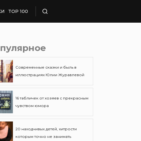
КИ
TOP 100
Поиск
пулярное
Современные сказки и быль в
иллюстрациях Юлии Журавлевой
16 табличек от хозяев с прекрасным
чувством юмора
20 находчивых детей, хитрости
которым точно не занимать