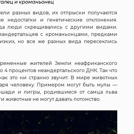
алец и кроманьонец
ели разных видов, их отпрыски получаются
е недостатки и генетические отклонения.
огда люди скрещивались с другими видами.
еандертальцев с кроманьонцами, предками
изких, но все же разных вида пересеклись
временные жителей Земли неафриканского
до 4 процентов неандертальского ДНК. Так что
как это ни странно звучит. В мире животных
аря человеку. Примером могут быть мулы —
ошади и лигры, родившиеся от самца льва
ти животные не могут давать потомство.