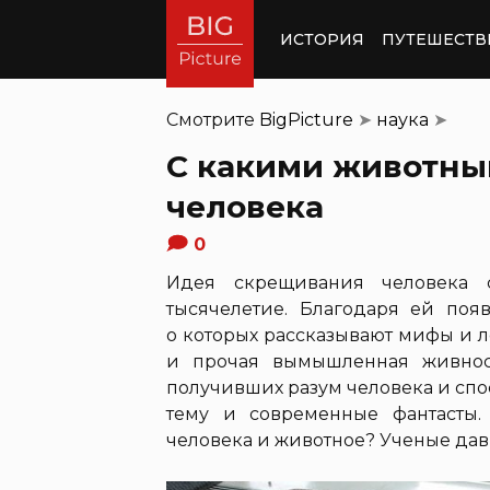
ИСТОРИЯ
ПУТЕШЕСТВ
Смотрите
BigPicture
➤
наука
➤
С какими животны
человека
0
Идея скрещивания человека
тысячелетие. Благодаря ей поя
о которых рассказывают мифы и л
и прочая вымышленная живнос
получивших разум человека и спо
тему и современные фантасты.
человека и животное? Ученые давно