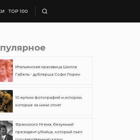
КИ
TOP 100
Поиск
пулярное
Итальянская красавица Шилла
Габель - дублерша Софи Лорен
10 жутких фотографий и истории,
которые за ними стоят
Франсиско Нгема, безумный
президент-убийца, который съел
государственную казну