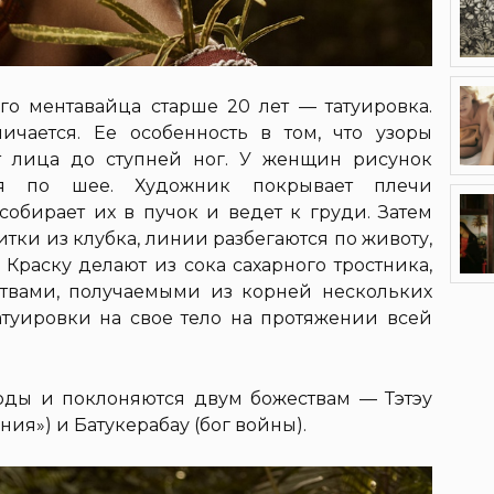
о ментавайца старше 20 лет — татуировка.
ичается. Ее особенность в том, что узоры
т лица до ступней ног. У женщин рисунок
тся по шее. Художник покрывает плечи
обирает их в пучок и ведет к груди. Затем
итки из клубка, линии разбегаются по животу,
 Краску делают из сока сахарного тростника,
твами, получаемыми из корней нескольких
атуировки на свое тело на протяжении всей
оды и поклоняются двум божествам — Тэтэу
ия») и Батукерабау (бог войны).