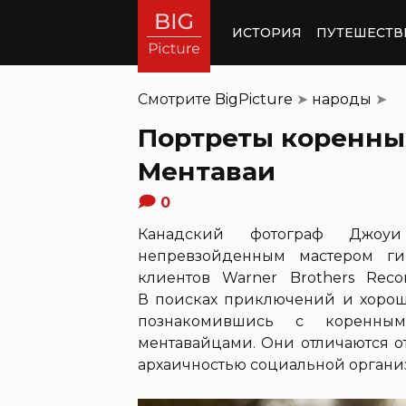
ИСТОРИЯ
ПУТЕШЕСТВ
Смотрите
BigPicture
➤
народы
➤
Портреты коренны
Ментаваи
0
Канадский фотограф Джоуи
непревзойденным мастером ги
клиентов Warner Brothers Recor
В поисках приключений и хорош
познакомившись с коренны
ментавайцами. Они отличаются 
архаичностью социальной органи