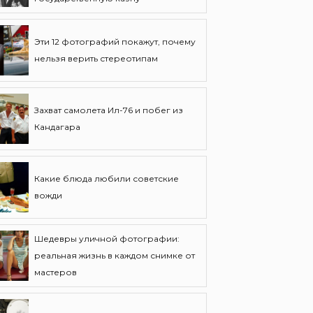
Эти 12 фотографий покажут, почему
нельзя верить стереотипам
Захват самолета Ил-76 и побег из
Кандагара
Какие блюда любили советские
вожди
Шедевры уличной фотографии:
реальная жизнь в каждом снимке от
мастеров