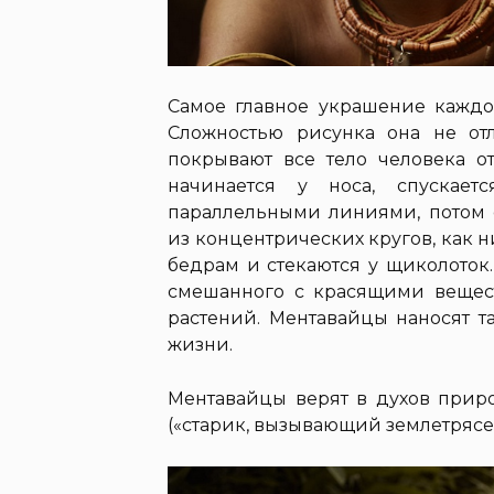
Самое главное украшение каждог
Сложностью рисунка она не отл
покрывают все тело человека о
начинается у носа, спускае
параллельными линиями, потом с
из концентрических кругов, как н
бедрам и стекаются у щиколоток.
смешанного с красящими вещес
растений. Ментавайцы наносят т
жизни.
Ментавайцы верят в духов прир
(«старик, вызывающий землетрясен