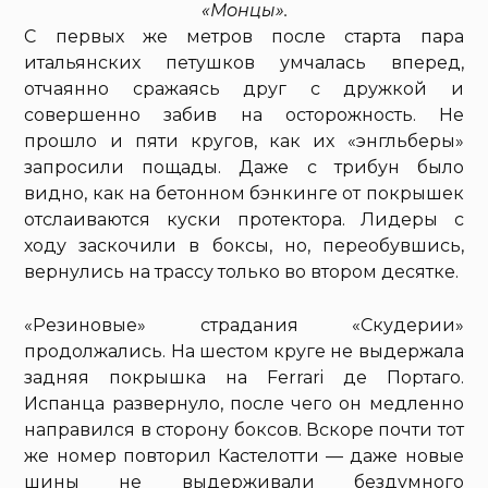
«Монцы».
С первых же метров после старта пара
итальянских петушков умчалась вперед,
отчаянно сражаясь друг с дружкой и
совершенно забив на осторожность. Не
прошло и пяти кругов, как их «энгльберы»
запросили пощады. Даже с трибун было
видно, как на бетонном бэнкинге от покрышек
отслаиваются куски протектора. Лидеры с
ходу заскочили в боксы, но, переобувшись,
вернулись на трассу только во втором десятке.
«Резиновые» страдания «Скудерии»
продолжались. На шестом круге не выдержала
задняя покрышка на Ferrari де Портаго.
Испанца развернуло, после чего он медленно
направился в сторону боксов. Вскоре почти тот
же номер повторил Кастелотти — даже новые
шины не выдерживали бездумного