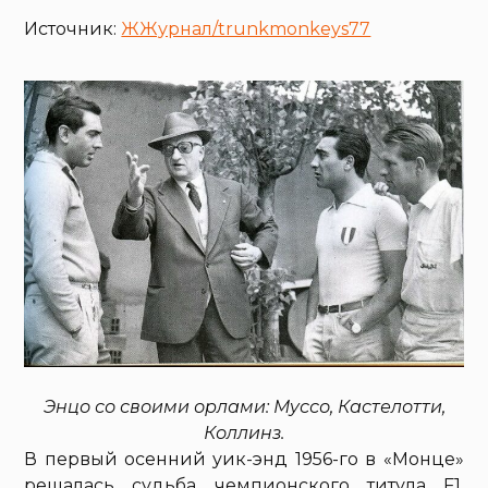
Источник:
ЖЖурнал/trunkmonkeys77
Энцо со своими орлами: Муссо, Кастелотти,
Коллинз.
В первый осенний уик-энд 1956-го в «Монце»
решалась судьба чемпионского титула F1.