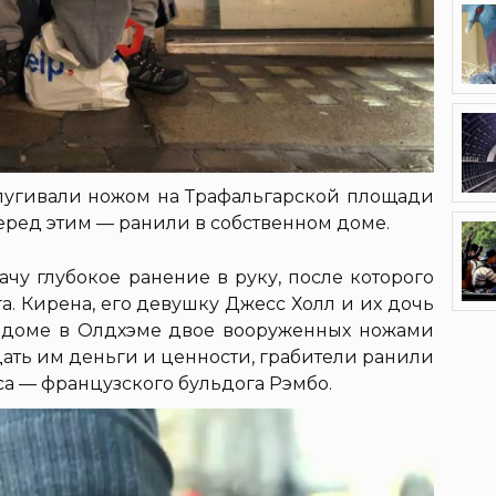
апугивали ножом на Трафальгарской площади
перед этим — ранили в собственном доме.
чу глубокое ранение в руку, после которого
. Кирена, его девушку Джесс Холл и их дочь
х доме в Олдхэме двое вооруженных ножами
дать им деньги и ценности, грабители ранили
са — французского бульдога Рэмбо.