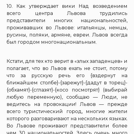
10. Как утверждает вики Над возведением
всего центра Львова трудились
представители многих национальностей,
проживавших во Львове: итальянцы, немцы,
русины, поляки, армяне, евреи. Львов всегда
был городом многонациональным.
Кстати, для тех кто верит в «злых западенцев» и
полагает, что во Львов ехать не стоит, потому
что за русскую речь его {вздернут на
ближайшем столбе}-{зарежут}-{дадут в торец}-
{обхамят}-{сглазят}-{косо посмотрят} (выбирай
любую переменную), сообщаю — Люди, не
ведитесь на провокации! Львов — прежде
всего туристический город, многие жители
которого разговаривают на нескольких языках.
Во Львове проживают представители более
чем 30 национальностей. Здесь очень много