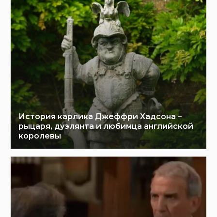
История карлика Джеффри Хадсона –
рыцаря, дуэлянта и любимца английской
королевы