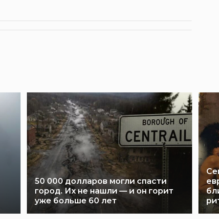
Се
50 000 долларов могли спасти
ев
город. Их не нашли — и он горит
бл
уже больше 60 лет
ри