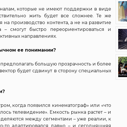
рналам, которые не имеют поддержки в виде
ствительно жить будет все сложнее. Те же
 на производство контента, а не на развитие
а – смогут быстро переориентироваться и
ективных направлениях.
вычном ее понимании?
т предполагать большую прозрачность и более
вектор будет сдвинут в сторону специальных
и?
атром, когда появился кинематограф» или «что
лось телевидение». Емкость рынка растет – и
еделяются между сегментами – уже реалии, к
то-то адаптировался давно – и сегодняшняя