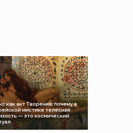
кс как акт Творения: почему в
рейской мистике телесная
изость — это космический
туал