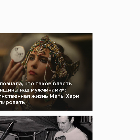
 познала, что такое власть
нщины над мужчинами»:
инственная жизнь Маты Хари
пировать