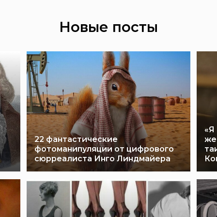
Новые посты
«Я
22 фантастические
же
фотоманипуляции от цифрового
та
сюрреалиста Инго Линдмайера
Ко