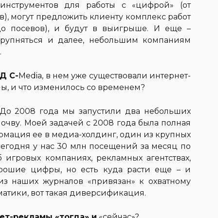
инструментов для работы с «цифрой» (от
в), могут предложить клиенту комплекс работ
о посевов), и будут в выигрыше. И еще –
крупняться и далее, небольшим компаниям
.
Д С-
Media, в нем уже существовали интернет-
ы, и что изменилось со временем?
 До 2008 года мы запустили два небольших
очву. Моей задачей с 2008 года была полная
рмация ее в медиа-холдинг, один из крупных
сегодня у нас 30 млн посещений за месяц по
б игровых компаниях, рекламных агентствах,
рошие цифры, но есть куда расти еще – и
из наших журналов «привязан» к охватному
матики, вот такая диверсификация.
ет-рекламы «тогда» и
«сейчас»?