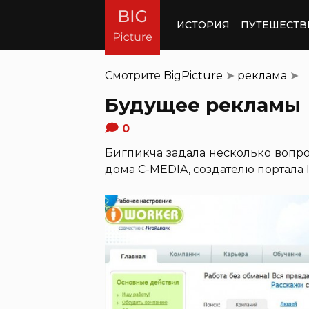
ИСТОРИЯ
ПУТЕШЕСТВ
Смотрите
BigPicture
➤
реклама
➤
Будущее рекламы
0
Бигпикча задала несколько вопр
дома C-MEDIA, создателю портала I