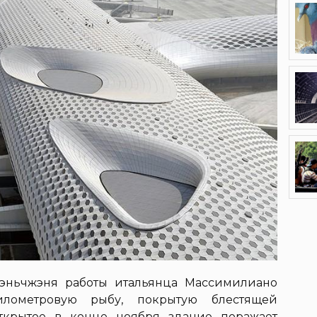
Шэньчжэня работы итальянца Массимилиано
илометровую рыбу, покрытую блестящей
ткрытое в конце ноября здание поражает