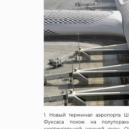
1. Новый терминал аэропорта 
Фуксаса похож на полуторак
шестиугольной чешуей окон. О