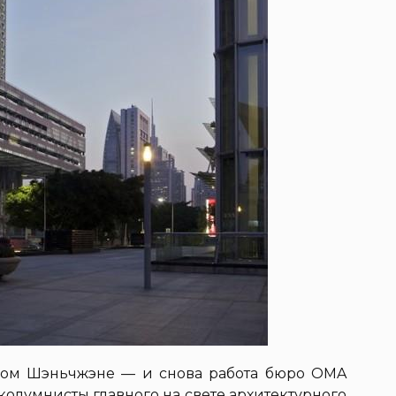
ском Шэньчжэне — и снова работа бюро OMA
 колумнисты главного на свете архитектурного